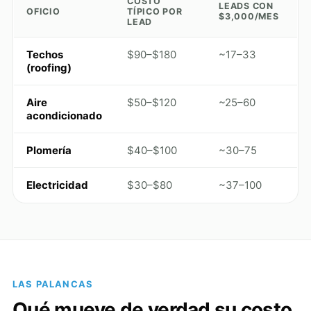
COSTO
LEADS CON
OFICIO
TÍPICO POR
$3,000/MES
LEAD
Techos
$90–$180
~17–33
(roofing)
Aire
$50–$120
~25–60
acondicionado
Plomería
$40–$100
~30–75
Electricidad
$30–$80
~37–100
LAS PALANCAS
Qué mueve de verdad su costo