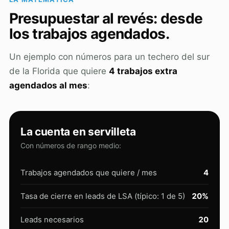
Presupuestar al revés: desde
los trabajos agendados.
Un ejemplo con números para un techero del sur
de la Florida que quiere
4 trabajos extra
agendados al mes
:
La cuenta en servilleta
Con números de rango medio:
Trabajos agendados que quiere / mes
4
Tasa de cierre en leads de LSA (típico: 1 de 5)
20%
Leads necesarios
20