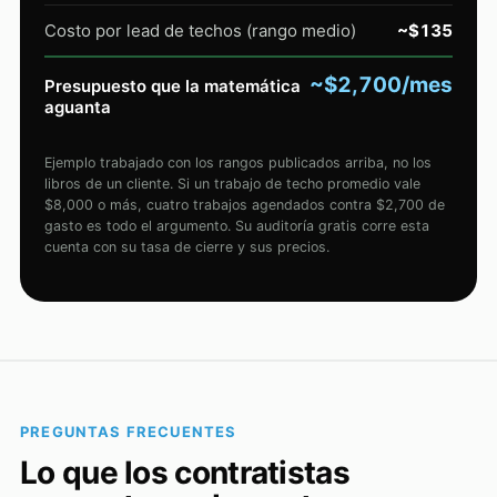
Costo por lead de techos (rango medio)
~$135
~$2,700/mes
Presupuesto que la matemática
aguanta
Ejemplo trabajado con los rangos publicados arriba, no los
libros de un cliente. Si un trabajo de techo promedio vale
$8,000 o más, cuatro trabajos agendados contra $2,700 de
gasto es todo el argumento. Su auditoría gratis corre esta
cuenta con su tasa de cierre y sus precios.
PREGUNTAS FRECUENTES
Lo que los contratistas