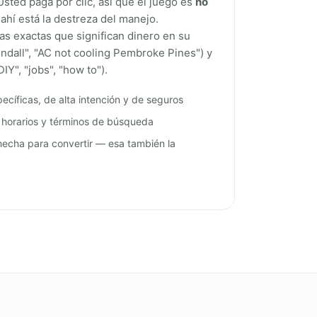
Usted paga por clic, así que el juego es
no
hí está la destreza del manejo.
s exactas que significan dinero en su
Kendall", "AC not cooling Pembroke Pines") y
Y", "jobs", "how to").
ecíficas, de alta intención y de seguros
, horarios y términos de búsqueda
 hecha para convertir — esa también la