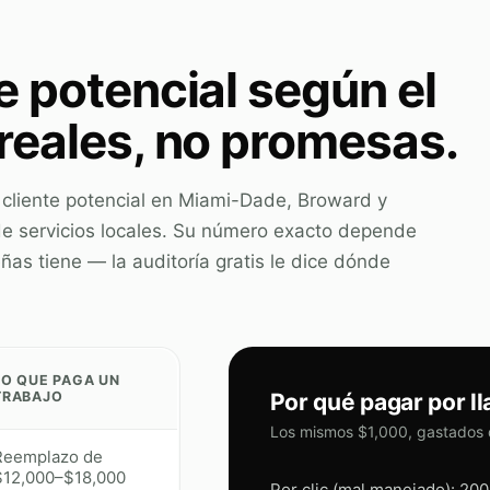
e potencial según el
 reales, no promesas.
r cliente potencial en Miami-Dade, Broward y
e servicios locales. Su número exacto depende
ñas tiene — la auditoría gratis le dice dónde
LO QUE PAGA UN
TRABAJO
Por qué pagar por ll
Los mismos $1,000, gastados 
Reemplazo de
$12,000–$18,000
Por clic (mal manejado): 200