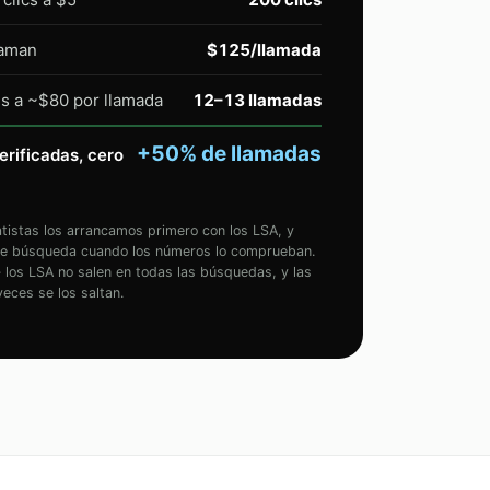
laman
$125/llamada
es a ~$80 por llamada
12–13 llamadas
+50% de llamadas
erificadas, cero
atistas los arrancamos primero con los LSA, y
e búsqueda cuando los números lo comprueban.
los LSA no salen en todas las búsquedas, y las
ces se los saltan.