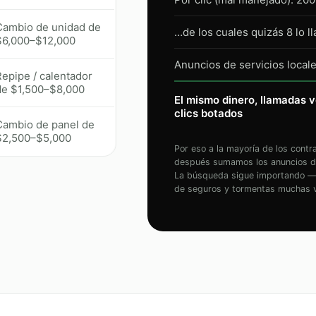
Cambio de unidad de
…de los cuales quizás 8 lo l
$6,000–$12,000
Anuncios de servicios local
Repipe / calentador
de $1,500–$8,000
El mismo dinero, llamadas v
clics botados
Cambio de panel de
$2,500–$5,000
Por eso a la mayoría de los contr
después sumamos los anuncios d
La búsqueda sigue importando — 
de seguros y tormentas muchas ve