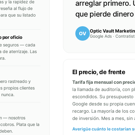
arreglar primero.
as y la rapidez de
eseña al flujo de
que pierde dinero
ara que su listado
Optic Vault Marketi
OV
Google Ads · Contratista
por oficio
de seguros — cada
 de aterrizaje. Las
ra.
El precio, de frente
ero rastreado y
Tarifa fija mensual con preci
 propios clientes
la llamada de auditoría, con 
— nunca.
escondidos. Su presupuesto d
Google desde su propia cuen
recargo. La mayoría de los c
m — nosotros
de inversión. Mes a mes, sin
cobros. Plata que la
Averigüe cuánto le costarían s
 deben.