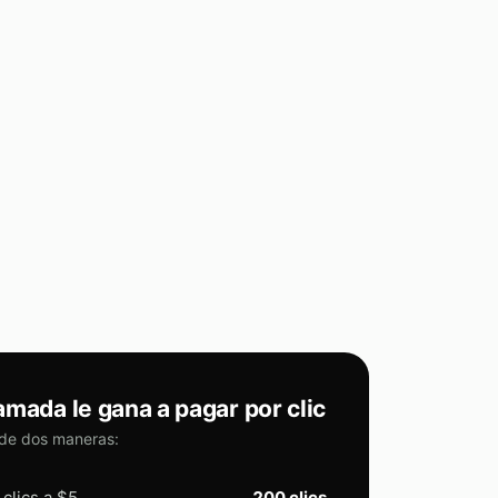
amada le gana a pagar por clic
de dos maneras:
 clics a $5
200 clics