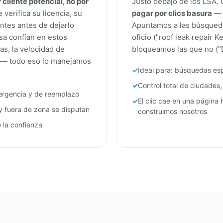
cliente potencial, no por
Justo debajo de los LSA. 
verifica su licencia, su
pagar por clics basura
— a
ntes antes de dejarlo
Apuntamos a las búsqueda
sa confían en estos
oficio ("roof leak repair 
as, la velocidad de
bloqueamos las que no ("DI
s — todo eso lo manejamos
Ideal para: búsquedas esp
Control total de ciudades
ergencia y de reemplazo
El clic cae en una página
y fuera de zona se disputan
construimos nosotros
 la confianza